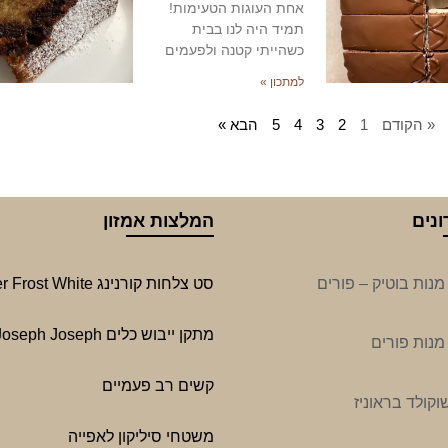
אחת העוגות הטעימות!
תמיד היה לנו בבית
כשהייתי קטנה ולפעמים
למתכון »
« הקודם
1
2
3
4
5
הבא »
נים
המלצות אמזון
נות בוטיק – פורים
סט צלחות קורנינג Winter Frost White
מתקן ייבוש כלים Joseph Joseph
נות פורים
קשים רב פעמיים
שוקולד בראוניז
משטחי סיליקון לאפייה