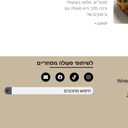
לסופ״ש, מלאה בשוקולד
ורכה כלכך.היא מעולה עם
צ׳אנקים של
למתכון »
לשיתופי פעולה מסחריים