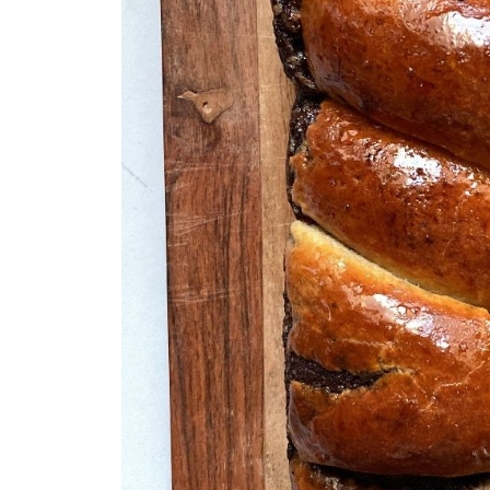
עוגת שזיפים של לידיה Lydia’s Plum Cake מצרכים: (
ריגטוני קרם תירס וצ׳ילי Spicy Corn Sauce Rigatoni
עוגיות שוקולד צ׳יפס בננה ברד Banana bread chocolat
טאקו סטייק ורוטב אבוקדו כוסברה לימון ak