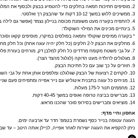
2. מוסיפים חתיכות חמאה בחלקים כדי להטמיע בבצק ולבסוף את המלח.
3. ממשיכים ללוש במשך 10-12 דקות עד שהבצק רך ואלסטי.
4. להתפיח בקערה מעט משומנת מכוסה בניילון נצמד (אפשר גם לילה במקרר) עד להכפלת הנפח.
5. בינתיים מכינים את המילוי השוקולד:
* בקערה ממיסים שוקולד וחמאה בפולסים במיקרו, מוסיפים קקאו וסוכר
6. מחלקים את הבצק ל-2 חלקים (כל חלק יהיה עוגה אחת) וכל חלק מחלקים שוב ל-2.
7. על גבי משטח מקומח מרדדים כל חלק למלבן דק, מורחים בעזרת פלטה מהמילוי שוקולד על גבי כל הבצק.
8. מגלגלים לרולדה מעט הדוקה (לגלגל מהצד הצר).
9. חוזרים על כך שוב עם כל חתיכות הבצק.
10. לוקחים 2 רצועות של הבצק שגלגלנו ומלפפים אותן אחת על גבי השנייה לקבלת צורת בורג.
11. מניחים כל עוגה בתבנית אינגליש עם נייר אפייה ומתפיחים פעם שנייה במשך חצי שעה בלבד.
12. מחממים תנור ל-175 מעלות.
13. מברישים בביצה טרופה ואופים במשך 40-45 דקות.
14. מוציאים ומברישים בסירופ סוכר שהכנו מראש.
אחסון וחיי מדף:
העוגה עטופה בנייר כסף נשמרת בטמפ' חדר עד ארבעה ימים.
ניתן להקפיא את העוגה ישירות לאחר אפייה, לניילן אותה היטב – עד שבו