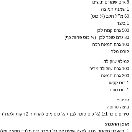
8 גרם שמרים יבשים
1 שמנת חמוצה
60 מ״ל חלב (¼ כוס)
1 ביצה
500 גרם קמח לבן
80 גרם סוכר לבן (½ כוס פחות כף)
100 גרם חמאה רכה
קורט מלח
למילוי שוקולד:
100 גרם שוקולד מריר
200 גרם חמאה
1 כוס קקאו
1 כוס סוכר
לציפוי:
ביצה טרופה
סירופ סוכר 1:1 (
½ כוס סוכר לבן + ½ כוס מים להרתיח 2 דקות ולקרר)
אופן ההכנה:
1. בקערת מיקסר עם וו לישה שמים את כל המרכיבים מלבד חמאה ומלח ומתחילים לערבל.